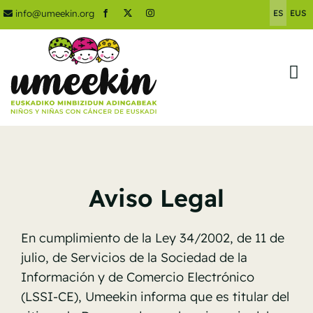
Saltar
info@umeekin.org
ES
EUS
al
contenido
Tog
Nav
Inicio
Umeekin
Aviso Legal
Cáncer Infantil
Actualidad
En cumplimiento de la Ley 34/2002, de 11 de
julio, de Servicios de la Sociedad de la
Ayúdanos
Información y de Comercio Electrónico
(LSSI-CE), Umeekin informa que es titular del
Contacto