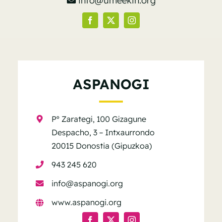
info@umeekin.org
ASPANOGI
Pº Zarategi, 100 Gizagune
Despacho, 3 – Intxaurrondo
20015 Donostia (Gipuzkoa)
943 245 620
info@aspanogi.org
www.aspanogi.org